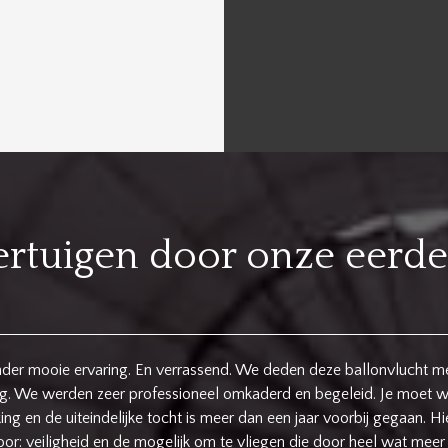
vertuigen door onze eerde
ter meegevlogen. Piloot neemt uitgebreid zijn tijd om de dochter g
oor een extra zachte landing. Geweldige ervaring, kan het iedereen
Stefanie - Juni 2020