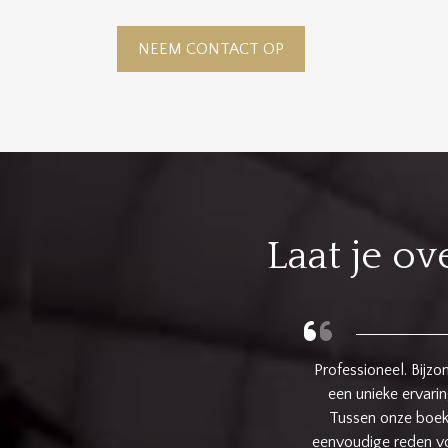
NEEM CONTACT OP
Laat je o
den deze ballonvlucht met vrienden. Het was
Samen met de doch
d en begeleid. Je moet wel geduld hebben.
zorgde v
n jaar voorbij gegaan. Hier is een goede en
n die door heel wat meer parameters bepaald