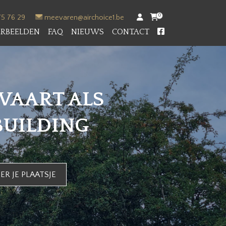
0
75 76 29
meevaren@airchoice1.be
ERBEELDEN
FAQ
NIEUWS
CONTACT
VAART ALS
UILDING
ER JE PLAATSJE