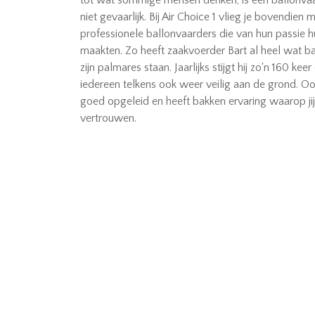
tot wat sommige mensen denken, is een ballonva
niet gevaarlijk. Bij Air Choice 1 vlieg je bovendien 
professionele ballonvaarders die van hun passie 
maakten. Zo heeft zaakvoerder Bart al heel wat b
zijn palmares staan. Jaarlijks stijgt hij zo‘n 160 keer
iedereen telkens ook weer veilig aan de grond. Oo
goed opgeleid en heeft bakken ervaring waarop jij
vertrouwen.