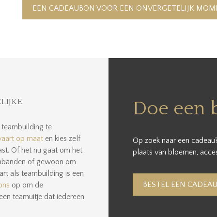
EEN CADEAUBON VOOR EEN ONVERGETELIJK MOM
LIJKE
Doe een 
s teambuilding te
vaart op maat
en kies zelf
Op zoek naar een cadeau?
past. Of het nu gaat om het
plaats van bloemen, acces
eambanden of gewoon om
art als teambuilding is een
BESTEL EEN CADEA
ons
op om de
een teamuitje dat iedereen