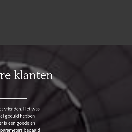
re klanten
erust te stellen en
 aanraden.