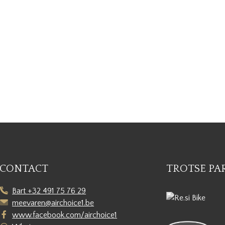
CONTACT
TROTSE PA
Bart +32 491 75 76 29
meevaren@airchoice1.be
www.facebook.com/airchoice1