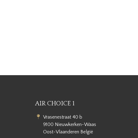
AIR CHOICE 1
Vrasenestraat 40 b
9100 Nieuwkerken-Waas
Oost-Vlaanderen België