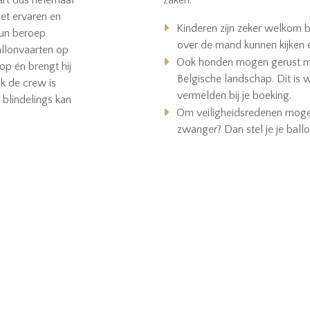
art dus helemaal
zaken:
met ervaren en
Kinderen zijn zeker welkom b
hun beroep
over de mand kunnen kijken e
allonvaarten op
Ook honden mogen gerust me
 op én brengt hij
Belgische landschap. Dit is 
k de crew is
vermelden bij je boeking.
 blindelings kan
Om veiligheidsredenen moge
zwanger? Dan stel je je ballon