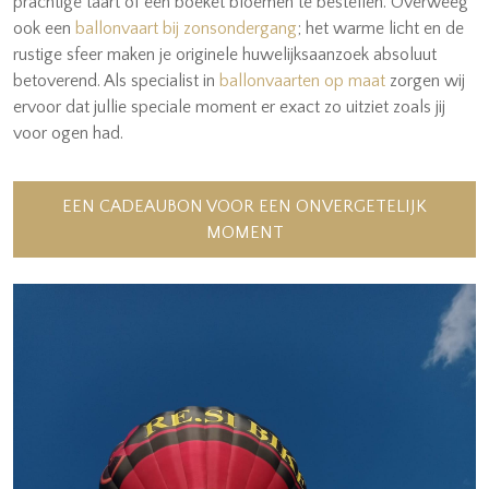
prachtige taart of een boeket bloemen te bestellen. Overweeg
ook een
ballonvaart bij zonsondergang
; het warme licht en de
rustige sfeer maken je originele huwelijksaanzoek absoluut
betoverend. Als specialist in
ballonvaarten op maat
zorgen wij
ervoor dat jullie speciale moment er exact zo uitziet zoals jij
voor ogen had.
EEN CADEAUBON VOOR EEN ONVERGETELIJK
MOMENT