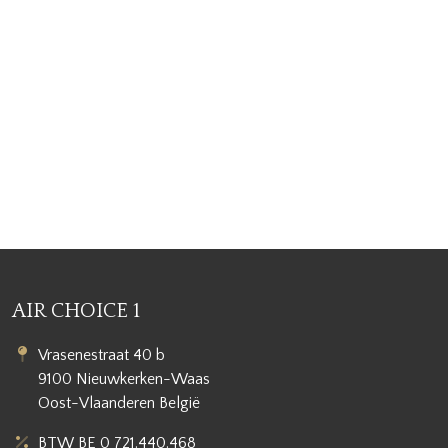
AIR CHOICE 1
Vrasenestraat 40 b
9100 Nieuwkerken-Waas
Oost-Vlaanderen België
BTW BE 0 721.440.468