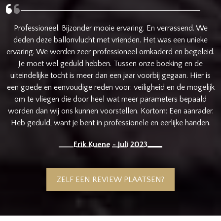
Samen met de dochter meegevlogen. Piloot neemt uitgebreid
zijn tijd om de dochter gerust te stellen en zorgde voor een
d.
extra zachte landing. Geweldige ervaring, kan het iedereen
aanraden.
s
Stefanie - Juni 2020
jk
r.
.
ZELF EEN REVIEW PLAATSEN?