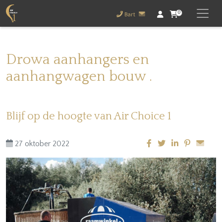
0
Bart
Drowa aanhangers en
aanhangwagen bouw .
Blijf op de hoogte van Air Choice 1
27 oktober 2022