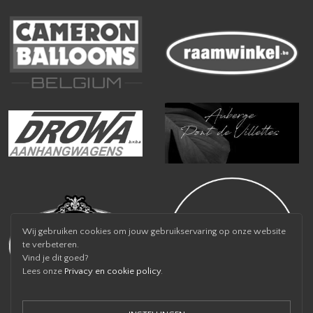
Wij gebruiken cookies om jouw gebruikservaring op onze website
te verbeteren.
Vind je dit goed?
Lees onze
Privacy en cookie policy
.