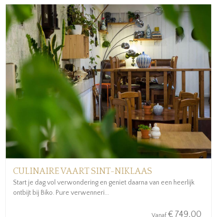
CULINAIRE VAART SINT-NIKLAAS
Start je dag vol verwondering en geniet daarna van een heerlijk
ontbijt bij Biko. Pure verwenneri...
€ 749,00
Vanaf