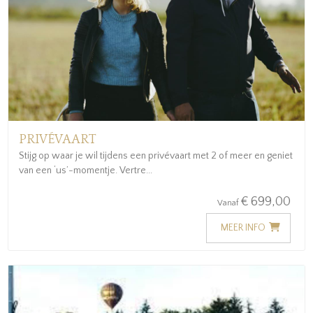
PRIVÉVAART
Stijg op waar je wil tijdens een privévaart met 2 of meer en geniet
van een ‘us’-momentje. Vertre...
€ 699,00
Vanaf
MEER INFO