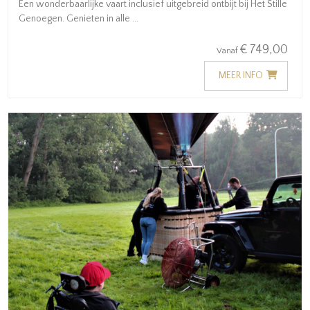
Een wonderbaarlijke vaart inclusief uitgebreid ontbijt bij Het Stille
Genoegen. Genieten in alle ...
€ 749,00
Vanaf
MEER INFO