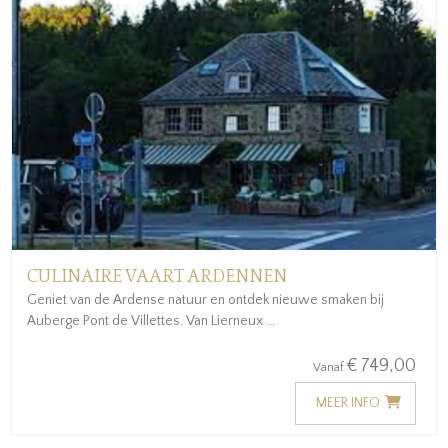
CULINAIRE VAART ARDENNEN
Geniet van de Ardense natuur en ontdek nieuwe smaken bij
Auberge Pont de Villettes. Van Lierneux ...
€ 749,00
Vanaf
MEER INFO