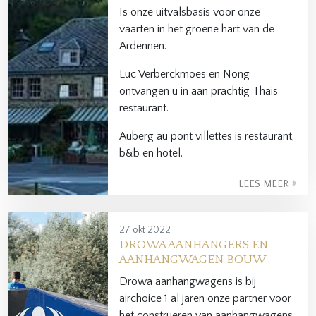
Is onze uitvalsbasis voor onze
vaarten in het groene hart van de
Ardennen.
Luc Verberckmoes en Nong
ontvangen u in aan prachtig Thais
restaurant.
Auberg au pont villettes is restaurant,
b&b en hotel.
LEES MEER
27 okt 2022
DROWA AANHANGERS EN
AANHANGWAGEN BOUW .
Drowa aanhangwagens is bij
airchoice 1 al jaren onze partner voor
het construeren van aanhangwagens